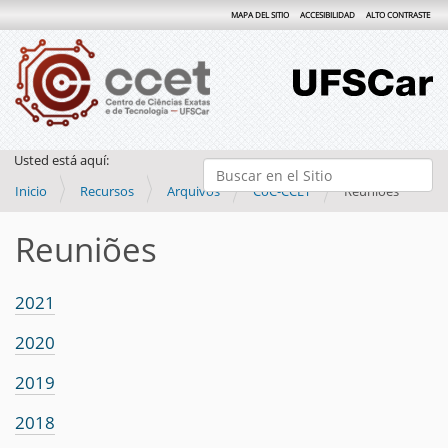
MAPA DEL SITIO
ACCESIBILIDAD
ALTO CONTRASTE
Usted está aquí:
Buscar
Inicio
Recursos
Arquivos
CoC-CCET
Reuniões
Búsqueda Avanzada…
Reuniões
2021
2020
2019
2018