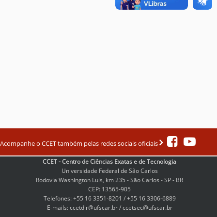
Acompanhe o CCET também pelas redes sociais oficiais
CCET - Centro de Ciências Exatas e de Tecnologia
Universidade Federal de São Carlos
Rodovia Washington Luis, km 235 - São Carlos - SP - BR
CEP: 13565-905
Telefones: +55 16 3351-8201 / +55 16 3306-6889
E-mails: ccetdir@ufscar.br / ccetsec@ufscar.br