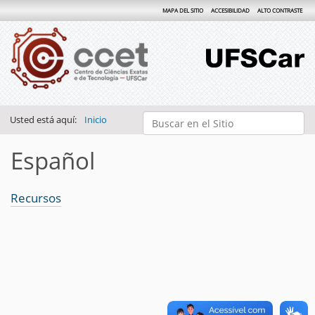
MAPA DEL SITIO
ACCESIBILIDAD
ALTO CONTRASTE
Buscar
Usted está aquí:
Inicio
Búsqueda Avanzada…
Español
Recursos